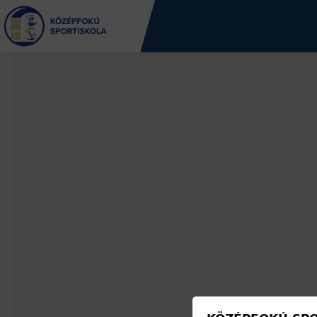
Jump
to
navigation
Back
to
top