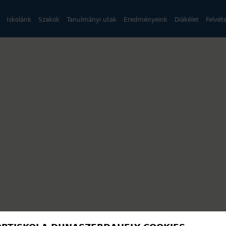
Iskolánk
Szakok
Tanulmányi utak
Eredményeink
Diákélet
Felvéte