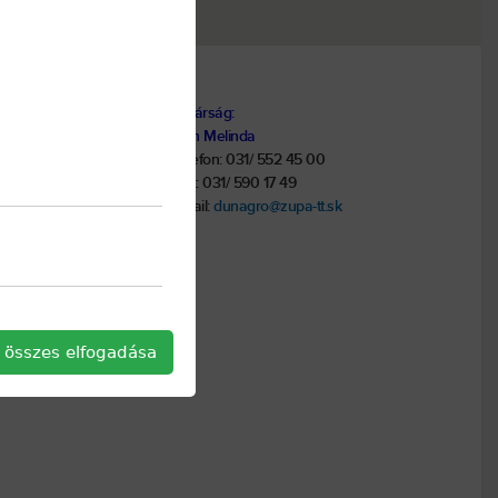
Titkárság:
Tóth Melinda
Telefon: 031/ 552 45 00
Fax: 031/ 590 17 49
email:
dunagro@zupa-tt.sk
 összes elfogadása