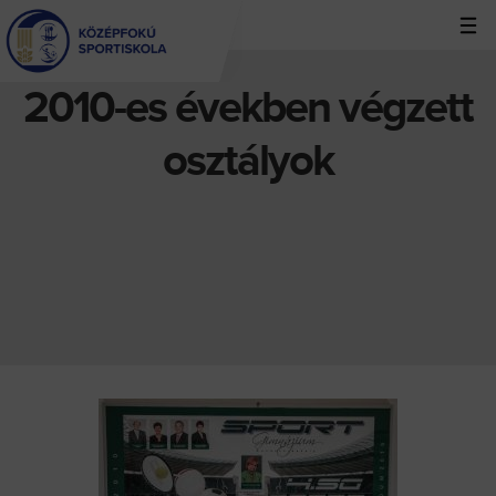
Jump
to
navigation
2010-es években végzett
Back
to
osztályok
top