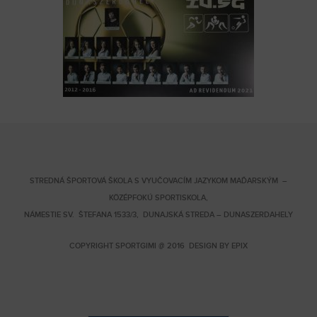
STREDNÁ ŠPORTOVÁ ŠKOLA S VYUČOVACÍM JAZYKOM MAĎARSKÝM –
KÖZÉPFOKÚ SPORTISKOLA,
NÁMESTIE SV. ŠTEFANA 1533/3, DUNAJSKÁ STREDA – DUNASZERDAHELY
COPYRIGHT SPORTGIMI @ 2016 DESIGN BY
EPIX