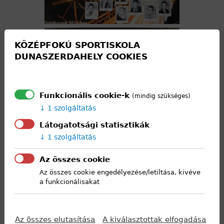
KÖZÉPFOKÚ SPORTISKOLA
DUNASZERDAHELY COOKIES
Funkcionális cookie-k
(mindig szükséges)
1 szolgáltatás
Látogatotsági statisztikák
1 szolgáltatás
Az összes cookie
Az összes cookie engedélyezése/letiltása, kivéve
a funkcionálisakat
Az összes elutasítása
A kiválasztottak elfogadása