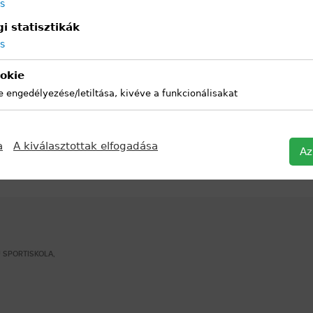
ás
i statisztikák
ás
okie
e engedélyezése/letiltása, kivéve a funkcionálisakat
a
A kiválasztottak elfogadása
Az
 SPORTISKOLA,