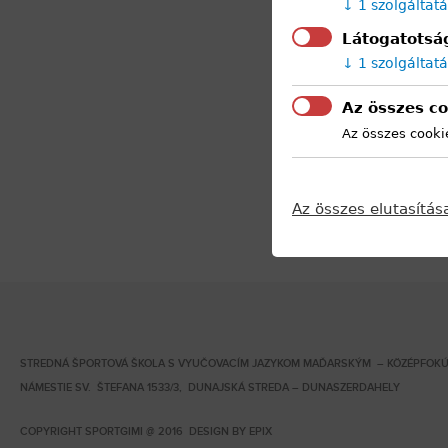
1 szolgáltat
Látogatotság
1 szolgáltat
Az összes co
Az összes cooki
Az összes elutasítás
STREDNÁ ŠPORTOVÁ ŠKOLA S VYUČOVACÍM JAZYKOM MAĎARSKÝM – KÖZÉPFOKÚ
NÁMESTIE SV. ŠTEFANA 1533/3, DUNAJSKÁ STREDA – DUNASZERDAHELY
COPYRIGHT SPORTGIMI @ 2016 DESIGN BY
EPIX