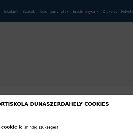
Iskolánk
Szakok
Tanulmányi utak
Eredményeink
Diákélet
Felvéte
RTISKOLA DUNASZERDAHELY COOKIES
 cookie-k
(mindig szükséges)