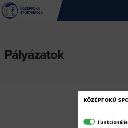
Jump
to
navigation
Back
to
top
Pályázatok
KÖZÉPFOKÚ SPO
Funkcionális