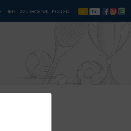
hu
li
Hírek
Dokumentumok
Kapcsolat