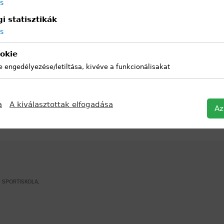
ás
i statisztikák
ás
okie
e engedélyezése/letiltása, kivéve a funkcionálisakat
a
A kiválasztottak elfogadása
Az
 SPORTISKOLA,