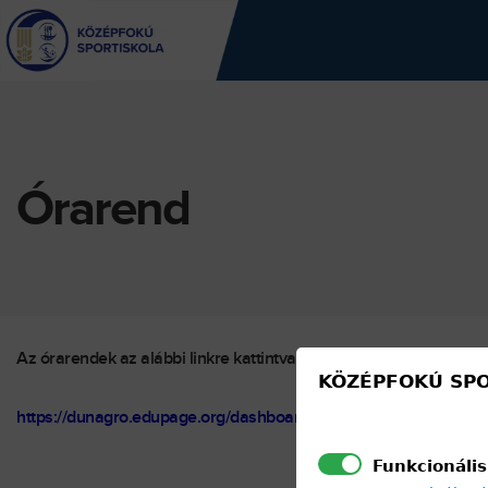
Jump
to
navigation
Back
to
top
Órarend
Az órarendek az alábbi linkre kattintva érhetők el:
KÖZÉPFOKÚ SPO
https://dunagro.edupage.org/dashboard/eb.php?eqa=bW9kZT
Funkcionális