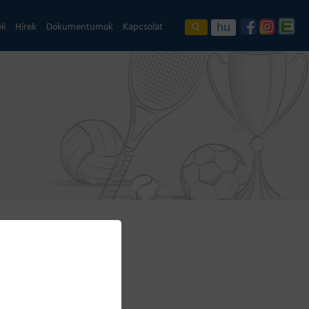
hu
li
Hírek
Dokumentumok
Kapcsolat