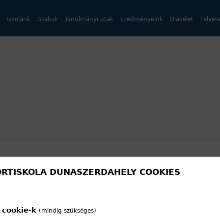
Iskolánk
Szakok
Tanulmányi utak
Eredményeink
Diákélet
Felvéte
RTISKOLA DUNASZERDAHELY COOKIES
10aW1ldGFibGU%3D
 cookie-k
(mindig szükséges)