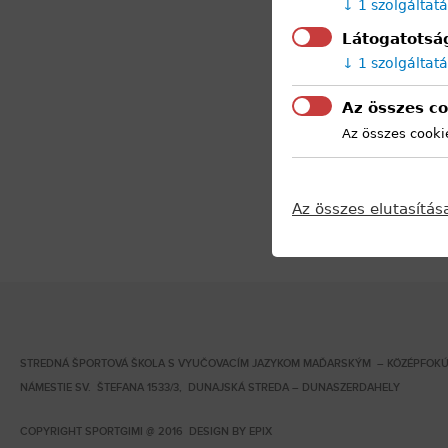
1 szolgáltat
Látogatotság
1 szolgáltat
Az összes co
Az összes cooki
Az összes elutasítás
STREDNÁ ŠPORTOVÁ ŠKOLA S VYUČOVACÍM JAZYKOM MAĎARSKÝM – KÖZÉPFOKÚ
NÁMESTIE SV. ŠTEFANA 1533/3, DUNAJSKÁ STREDA – DUNASZERDAHELY
COPYRIGHT SPORTGIMI @ 2016 DESIGN BY
EPIX